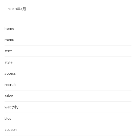
2013年1月
home
menu
staff
style
access
recruit
salon
web予約
blog
coupon