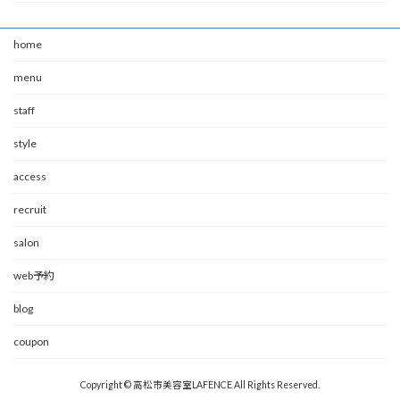
home
menu
staff
style
access
recruit
salon
web予約
blog
coupon
Copyright © 高松市美容室LAFENCE All Rights Reserved.