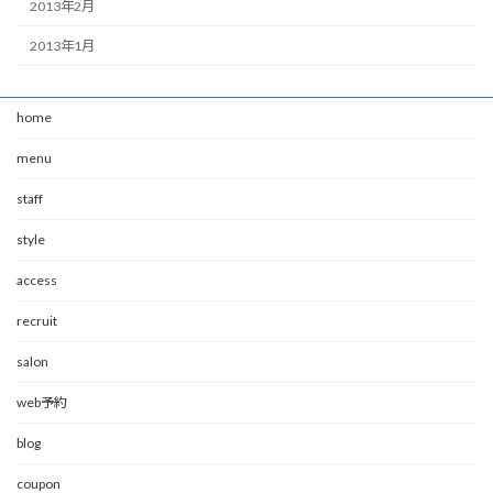
2013年2月
2013年1月
home
menu
staff
style
access
recruit
salon
web予約
blog
coupon