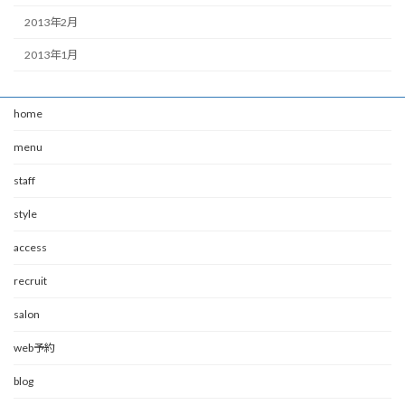
2013年2月
2013年1月
home
menu
staff
style
access
recruit
salon
web予約
blog