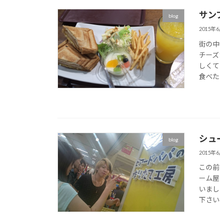
サンブ
blog
2015年
街の中
チーズ
しくて
食べたい
シュー
blog
2015年
この前
ーム屋
いまし
下さい(#