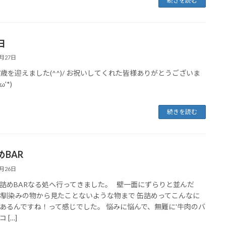
続きを読む
日
6月27日
7歳を迎えました(^^)/ お祝いしてくれた皆様ありがとうございま
ω'*)
続きを読む
めBAR
6月26日
詰めBARなる処へ行ってきました。 壁一面にずらりと並んだ
お馴染みの物から見たことないような物まで 缶詰めってこんなに
あるんですね！って感じでした。 悩みに悩んで、無難に'牛肉のバ
 […]