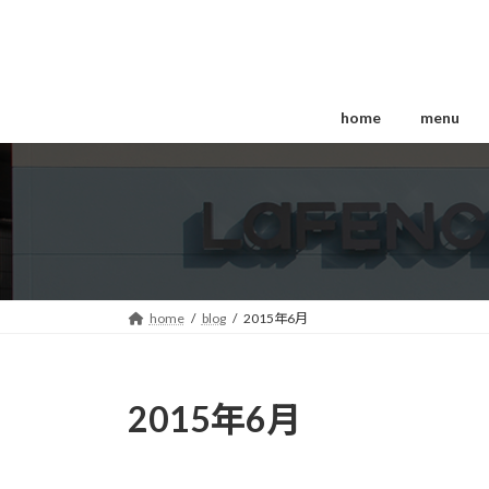
コ
ナ
ン
ビ
テ
ゲ
ン
ー
ツ
シ
home
menu
へ
ョ
ス
ン
キ
に
ッ
移
プ
動
home
blog
2015年6月
2015年6月