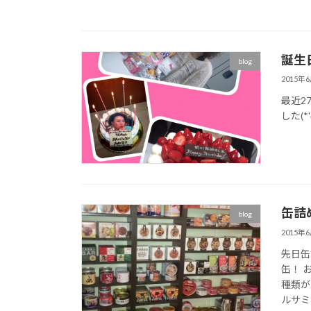
誕生
blog
2015年
最近2
した(*'
缶詰
blog
2015年
先日缶
缶！ 
種類が
ルサミコ