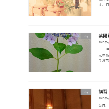
す。 
紫陽
blog
2015年
見知ら
元の高
*) お
講習
blog
2015年
先日、