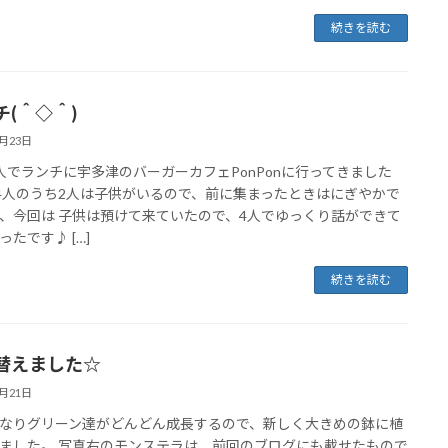
続きを読む
チ(＾◇＾)
6月23日
人でランチに宇多津のバーガーカフェPonPonに行ってきました
♪ 4人のうち2人は子供がいるので、前に集まったときはにぎやかで
、今回は 子供は預けて来ていたので、4人でゆっくり話ができて
ったです♪ […]
続きを読む
替えました☆
6月21日
なりグリーン達がどんどん成長するので、新しく大きめの鉢に植
ました。 写真右のモンステラは、前回のブログにも載せたもので