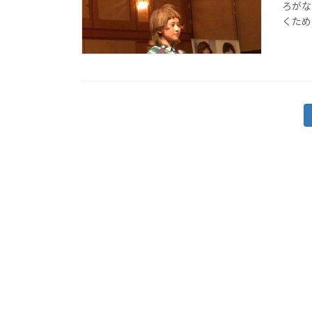
ろがな
くため
投
稿
の
ペ
ー
ジ
送
り