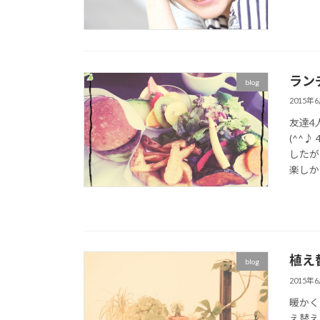
ラン
blog
2015年
友達4
(^^
したが
楽しか
植え
blog
2015年
暖かく
え替え