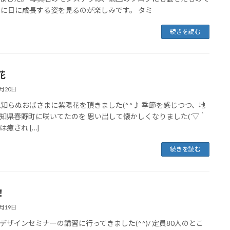
日に日に成長する姿を見るのが楽しみです。 タミ
続きを読む
花
6月20日
ぬおばさまに紫陽花を頂きました(^^♪ 季節を感じつつ、地
知県春野町に咲いてたのを 思い出して懐かしくなりました(´▽｀
花は癒され […]
続きを読む
！
6月19日
デザインセミナーの講習に行ってきました(^^)/ 定員80人のとこ