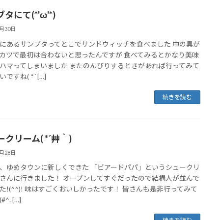
タにて(*'ω'*)
6月30日
にあるサンブタってとこでサンドウィッチを食べました 中の具が
カツで最初は合わないと思ったんですが 食べてみるとかなり美味
ハマってしまいました またのんびりするときがあれば行ってみて
ですね( *´ […]
続きを読む
クリーム( *´艸｀)
6月28日
、ゆめタウンに新しくできた 「ビアードパパ」というシュークリ
さんに行きました！ オープンしてすぐだったので結構人が並んで
た!(^^)! 味はすごくおいしかったです！ 皆さんも是非行ってみて
^. […]