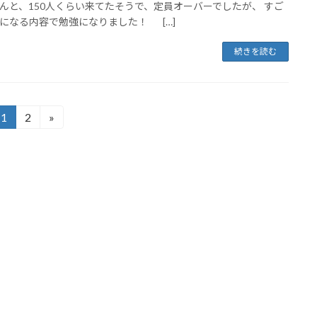
んと、150人くらい来てたそうで、定員オーバーでしたが、 すご
になる内容で勉強になりました！ […]
続きを読む
1
2
»
固
固
定
定
ペ
ペ
ー
ー
ジ
ジ