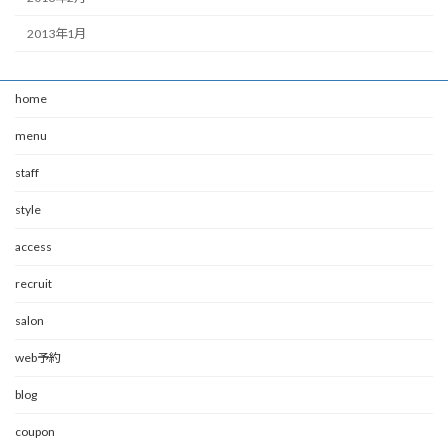
2013年1月
home
menu
staff
style
access
recruit
salon
web予約
blog
coupon