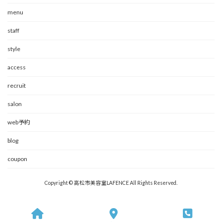
menu
staff
style
access
recruit
salon
web予約
blog
coupon
Copyright © 高松市美容室LAFENCE All Rights Reserved.