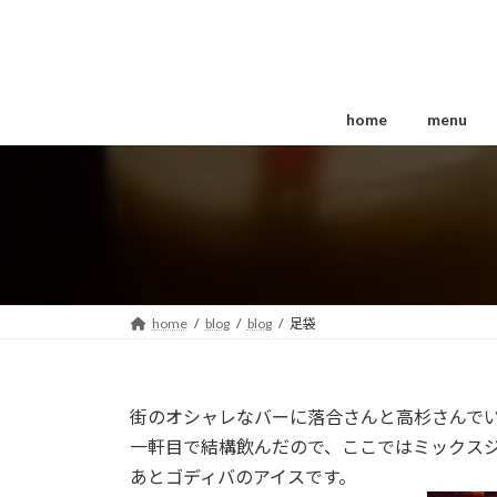
コ
ナ
ン
ビ
テ
ゲ
ン
ー
ツ
シ
home
menu
へ
ョ
ス
ン
キ
に
ッ
移
プ
動
home
blog
blog
足袋
街のオシャレなバーに落合さんと高杉さんでいき
一軒目で結構飲んだので、ここではミックス
あとゴディバのアイスです。