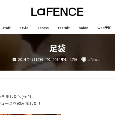
staff
style
access
recruit
salon
web予約
足袋
最
2014年4月17日
2014年4月17日
lafence
終
更
新
日
時
:
ました＼(^o^)／
ジュースを頼みました！