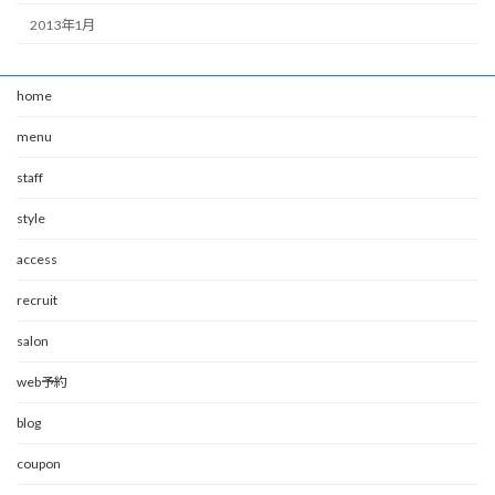
2013年1月
home
menu
staff
style
access
recruit
salon
web予約
blog
coupon