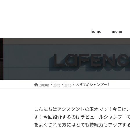
コ
ナ
ン
ビ
テ
ゲ
ン
ー
ツ
シ
home
menu
へ
ョ
ス
ン
キ
に
ッ
移
プ
動
home
blog
blog
おすすめシャンプー！
こんにちはアシスタントの玉木です！今日は
す！今回紹介するのはラピュールシャンプー
をよくされる方にはとても持続力もアップす