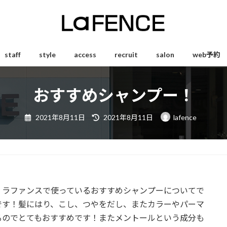
staff
style
access
recruit
salon
web予約
おすすめシャンプー！
最
2021年8月11日
2021年8月11日
lafence
終
更
新
日
時
:
、ラファンスで使っているおすすめシャンプーについてで
です！髪にはり、こし、つやをだし、またカラーやパーマ
るのでとてもおすすめです！またメントールという成分も