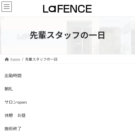
コ
ナ
ン
ビ
テ
ゲ
ン
ー
ツ
シ
先輩スタッフの一日
へ
ョ
ス
ン
キ
に
ッ
移
プ
動
home
先輩スタッフの一日
出勤時間
朝礼
サロンopen
休憩 お昼
施術終了