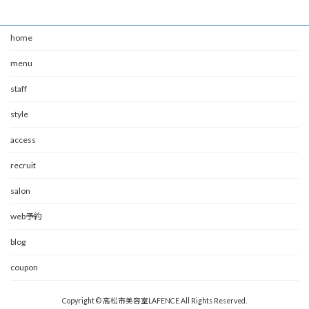
home
menu
staff
style
access
recruit
salon
web予約
blog
coupon
Copyright © 高松市美容室LAFENCE All Rights Reserved.