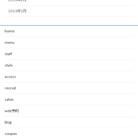
2013年1月
home
menu
staff
style
access
recruit
salon
web予約
blog
coupon